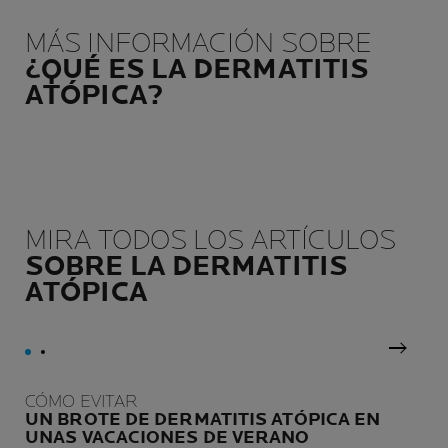
reactivas, con tendencias
conservadores necesarios
alérgicas, tendencia
para garantizar la tolerancia
MÁS INFORMACIÓN SOBRE
acneica, tendencia atópica,
intacta y la eficacia en el
¿QUÉ ES LA DERMATITIS
dañadas o debilitadas por
tiempo.
ATÓPICA?
los tratamientos contra el
cáncer.
MIRA TODOS LOS ARTÍCULOS
SOBRE LA DERMATITIS
ATÓPICA
Panel 
CÓMO EVITAR
UN BROTE DE DERMATITIS ATÓPICA EN
UNAS VACACIONES DE VERANO