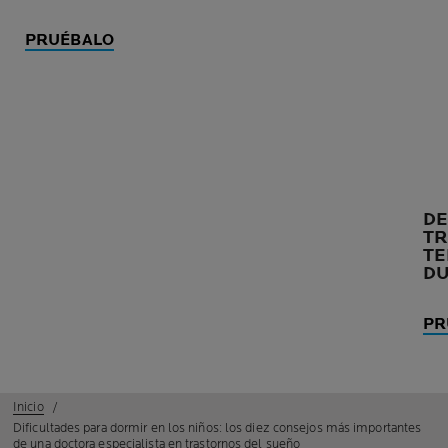
PRUÉBALO
DE
TR
TE
DU
PR
Inicio
Dificultades para dormir en los niños: los diez consejos más importantes
de una doctora especialista en trastornos del sueño