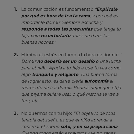
La comunicación es fundamental:
"
Explícale
por qué es hora de ir a la cama
, y por qué es
importante dormir. Siempre escucha y
responde a todas las preguntas
que tenga tu
hijo para
reconfortarlo
antes de darle las
buenas noches.”
Elimina el estrés en torno a la hora de dormir:
“
Dormir
no debería ser un desafío
o una lucha
para el niño. Ayuda a tu hijo a que lo vea como
algo
tranquilo y relajante
. Una buena forma
de lograr esto, es darle cierta
autonomía
al
momento de ir a dormir. Podrías dejar que elija
qué piyama quiere usar, o qué historia le vas a
leer, etc.”
No duermas con tu hijo:
"El objetivo de toda
terapia del sueño es que el niño aprenda a
conciliar el sueño
solo, y en su propia cama
.
Cuando todos están exhaustos y ya no sabes