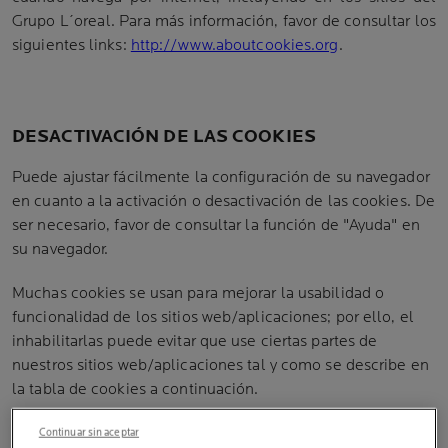
Grupo L´oreal. Para más información, favor de consultar los
siguientes links:
http://www.aboutcookies.org
.
DESACTIVACIÓN DE LAS COOKIES
Puede ajustar fácilmente la configuración de su navegador
en cuanto a la activación o desactivación de las cookies. De
ser necesario, favor de consultar la función de "Ayuda" en
su navegador.
Muchas cookies se usan para mejorar la usabilidad o
funcionalidad de los sitios web/aplicaciones; por ello, el
inhabilitarlas puede evitar que use ciertas partes de
nuestros sitios web/aplicaciones tal y como se describe en
la tabla de cookies a continuación.
Continuar sin aceptar