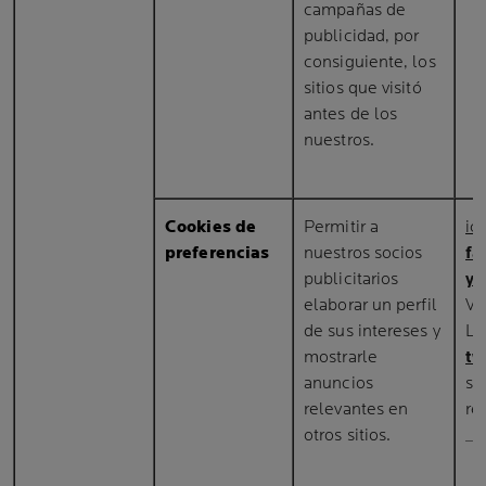
campañas de
publicidad, por
consiguiente, los
sitios que visitó
antes de los
nuestros.
Cookies de
Permitir a
ic
preferencias
nuestros socios
fa
publicitarios
yo
elaborar un perfil
VI
de sus intereses y
LO
mostrarle
tw
anuncios
se
relevantes en
re
otros sitios.
__