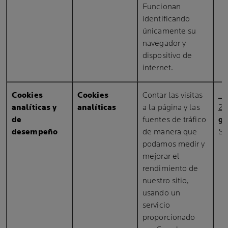
Funcionan
identificando
únicamente su
navegador y
dispositivo de
internet.
Cookies
Cookies
Contar las visitas
_d
analíticas y
analíticas
a la página y las
22
de
fuentes de tráfico
go
desempeño
de manera que
SS
podamos medir y
mejorar el
rendimiento de
nuestro sitio,
usando un
servicio
proporcionado