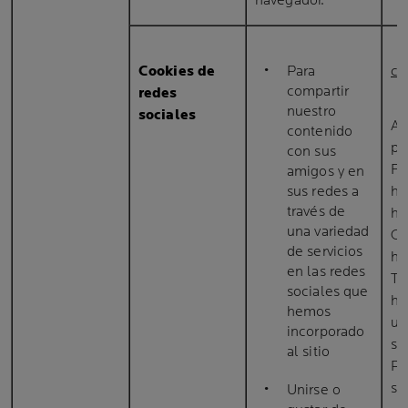
navegador.
Cookies de
Para
cd
compartir
redes
nuestro
sociales
A 
contenido
po
con sus
Fa
amigos y en
sus redes a
ht
través de
ht
una variedad
Go
de servicios
ht
en las redes
Tw
sociales que
ht
hemos
ut
incorporado
si
al sitio
Pi
se
Unirse o