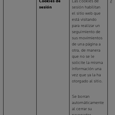
Cookies de
Las cookies de
AS
sesión
sesión habilitan
el sitio web que
está visitando
para realizar un
seguimiento de
sus movimientos
de una página a
otra, de manera
que no se le
solicite la misma
información una
vez que ya la ha
otorgado al sitio.
Se borran
automáticamente
al cerrar su