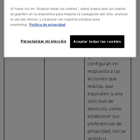
TIPO DE COOKIE
FUNCIÓN
Al hacer clic en “Aceptar todas las cookies”, usted acepta que las cookies
se guarden en su dispositivo para mejorar la navegación del sitio, analizar
el uso del mismo, y colaborar con nuestros estudios para
marketing.
Política de privacidad
Cookies
Cookies
Necesaria para
Op
estrictamente
estrictamente
que el sitio web
SC
Personalizar mi elección
Aceptar todas las cookies
necesarias
necesarias
funcione. Por lo
general, solo se
configuran en
respuesta a las
acciones que
realiza, que
equivalen a una
solicitud de
servicios, como
establecer sus
preferencias de
privacidad, iniciar
sesión o