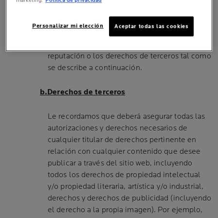
marketing.
Política de privacidad
que dicho sitio web será únicamente para su
uso privado en cumplimiento de su fin previsto.
Personalizar mi elección
Aceptar todas las cookies
No estará autorizado a hacer ningún uso de
este sitio web que pueda perjudicar el honor, la
reputación o los derechos de terceros tal como
se describe a continuación.
b.Derechos de terceros
Le recordamos que deberá asegurar todas las
autorizaciones y derechos necesarios de
cualquier titular de derechos pertinente en
relación con cualquier contenido que desee
publicar a través del sitio web, incluyendo
todos los derechos de propiedad intelectual
y/o propiedad literaria, artística y/o industrial,
derechos y derechos de publicidad (incluyendo
el derecho a la propia imagen). Por ejemplo,