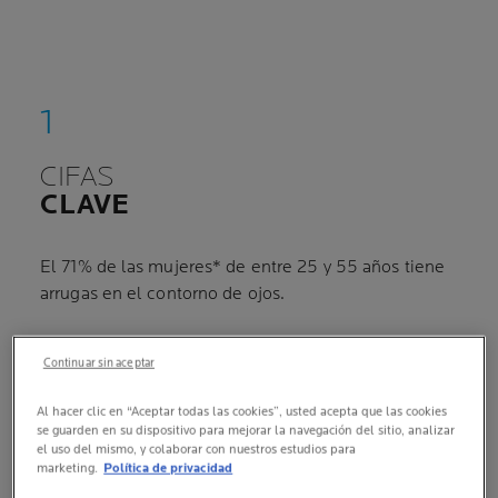
CIFAS
CLAVE
El 71% de las mujeres* de entre 25 y 55 años tiene
arrugas en el contorno de ojos.
*Fuente: IPSOS 2007, Europa, 133 mujeres, 25-55
Continuar sin aceptar
arrugas.
Al hacer clic en “Aceptar todas las cookies”, usted acepta que las cookies
se guarden en su dispositivo para mejorar la navegación del sitio, analizar
el uso del mismo, y colaborar con nuestros estudios para
marketing.
Política de privacidad