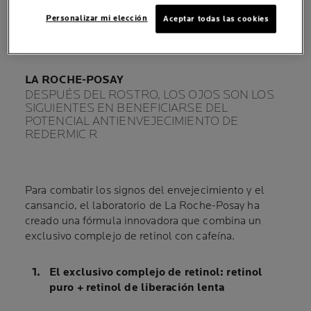
Personalizar mi elección
Aceptar todas las cookies
LA SOLUCIÓN DE
LA ROCHE-POSAY
DESPUÉS DEL ROSTRO, LOS OJOS SON LOS
SIGUIENTES EN BENEFICIARSE DEL
POTENCIAL ANTIENVEJECIMIENTO DE
REDERMIC R
Para combatir los signos del envejecimiento y el
cansancio, el laboratorio de La Roche-Posay ha
creado una fórmula innovadora que combina un
exclusivo complejo de retinol con cafeína.
El exclusivo complejo de retinol: retinol
puro + retinol de liberación lenta