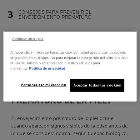
CONSEJOS PARA PREVENIR EL
ENVEJECIMIENTO PREMATURO
LA VITAMINA C: EL ALIADO IDEAL PARA
Continuar sin aceptar
PREVENIR EL ENVEJECIMIENTO PREMATURO
Al hacer clic en “Aceptar todas las cookies”, usted acepta que las cookies
se guarden en su dispositivo para mejorar la navegación del sitio, analizar
el uso del mismo, y colaborar con nuestros estudios para
marketing.
Política de privacidad
Personalizar mi elección
Aceptar todas las cookies
¿QUÉ ES EL ENVEJECIMIENTO
PREMATURO DE LA PIEL?
El envejecimiento prematuro de la piel ocurre
cuando aparecen signos visibles de la edad antes de
lo que se considera normal según tu edad biológica.