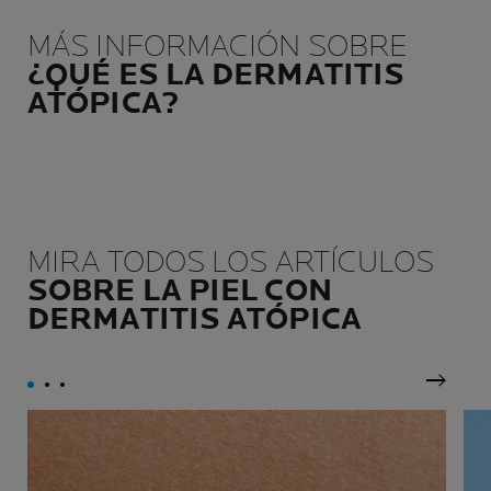
reactivas, con tendencias
conservadores necesarios
alérgicas, tendencia
para garantizar la tolerancia
MÁS INFORMACIÓN SOBRE
acneica, tendencia atópica,
intacta y la eficacia en el
¿QUÉ ES LA DERMATITIS
dañadas o debilitadas por
tiempo.
ATÓPICA?
los tratamientos contra el
cáncer.
MIRA TODOS LOS ARTÍCULOS
SOBRE LA PIEL CON
DERMATITIS ATÓPICA
Panel 