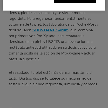
Con los años, la piel se vuelve más flácida. Menos
densa, pierde su sustancia y se siente menos
regordeta. Para regenerar fundamentalmente el
volumen de la piel, los laboratorios La Roche-Posay
desarrollaron
SUBSTIANE Serum
, que combina
por primera vez Pro-Xylane, para restaurar la
densidad de la piel, y LR2412, una revolucionaria
molécula antiedad utilizada en su dosis activa para
tomar la posta de la acción de Pro-Xylane y actuar
hasta la superficie.
El resultado: la piel está más densa, más llena al
tacto. Día tras día, se fortalece su mecanismo de
sostén. Sigue siendo regordeta, luminosa y cómoda.