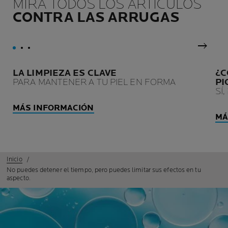
MIRA TODOS LOS ARTÍCULOS
dañadas o debilitadas por
intacta y la eficacia en el
CONTRA LAS ARRUGAS
los tratamientos contra el
tiempo.
cáncer.
Panel 
LA LIMPIEZA ES CLAVE
¿C
PARA MANTENER A TU PIEL EN FORMA
PI
SÍ
MÁS INFORMACIÓN
MÁ
Inicio
No puedes detener el tiempo, pero puedes limitar sus efectos en tu
aspecto.