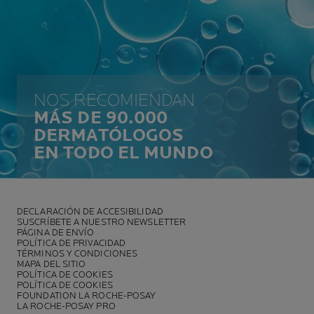
NOS RECOMIENDAN
MÁS DE 90.000
DERMATÓLOGOS
EN TODO EL MUNDO
DECLARACIÓN DE ACCESIBILIDAD
SUSCRÍBETE A NUESTRO NEWSLETTER
PÁGINA DE ENVÍO
POLÍTICA DE PRIVACIDAD
TÉRMINOS Y CONDICIONES
MAPA DEL SITIO
POLÍTICA DE COOKIES
POLÍTICA DE COOKIES
FOUNDATION LA ROCHE-POSAY
LA ROCHE-POSAY PRO