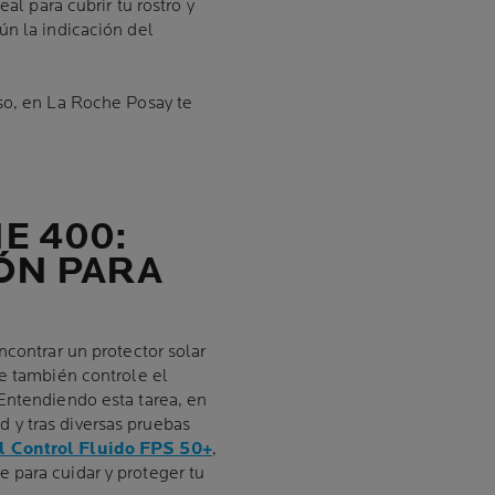
eal para cubrir tu rostro y
ún la indicación del
so, en La Roche Posay te
E 400:
ÓN PARA
ncontrar un protector solar
ue también controle el
Entendiendo esta tarea, en
 y tras diversas pruebas
l Control Fluido FPS 50+
,
 para cuidar y proteger tu