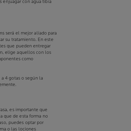
enjuagar con agua tibia
ms será el mejor aliado para
zar su tratamiento. En este
ntes que pueden entregar
, elige aquellos con los
componentes como
 a 4 gotas o según la
memente.
rasa, es importante que
ya que de esta forma no
 caso, puedes optar por
ma o las lociones