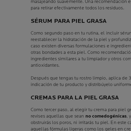
masajeando suavemente. Una recomendación es 
para retirar efectivamente todos los residuos.
SÉRUM PARA PIEL GRASA
Como segundo paso en tu rutina, el incluir séru
reestablecer la hidratación de la piel y profundi
caso existen diversas formulaciones e ingredie
otras bondades a esta piel. Como recomendación
ingredientes similares a tu limpiador y otros 
antioxidantes.
Después que tengas tu rostro limpio, aplica de 3
indicación de tu producto y distribúyelo unifor
CREMAS PARA LA PIEL GRASA
Como tercer paso, al elegir tu crema para piel g
revises aquellas que sean
no comedogénicas
, 
obstruirás los poros, ni irritarás tu piel. En este
aquellas fórmulas ligeras como los geles en cre