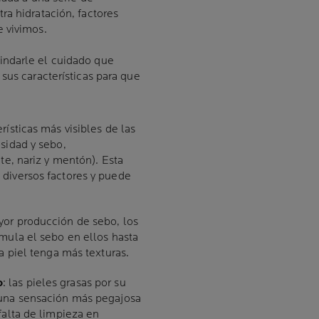
ra hidratación, factores
 vivimos.
indarle el cuidado que
sus características para que
erísticas más visibles de las
sidad y sebo,
te, nariz y mentón). Esta
 diversos factores y puede
ayor producción de sebo, los
umula el sebo en ellos hasta
a piel tenga más texturas.
o
: las pieles grasas por su
 una sensación más pegajosa
falta de limpieza en