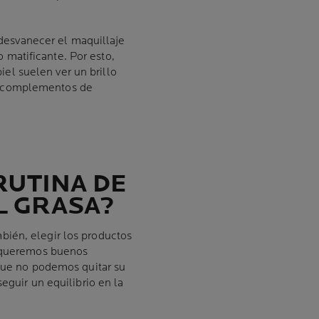
 desvanecer el maquillaje
 matificante. Por esto,
iel suelen ver un brillo
os complementos de
RUTINA DE
L GRASA?
ién, elegir los productos
i queremos buenos
nque no podemos quitar su
eguir un equilibrio en la