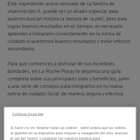
Este ingrediente activo derivado de la familia de
vitamina tipo A, puede ser un aliado especial para
quienes buscan mejora la textura de la piel, pero para
lograr buenos resultados en el tiempo, es necesario
aprender a integrarlo correctamente en la rutina de
cuidado si queremos buenos resultados y evitar efectos
secundarios.
Para que comiences a disfrutar de sus increíbles
bondades, en La Roche Posay te dejamos una guía
completa sobre sus principales usos y beneficios, junto
a una serie de consejos para integrarlos en tu nueva
rutina de cuidado facial de manera segura y efectiva.
Continuar sin aceptar
RETINOL ¿PARA QUÉ SIRVE EN NUESTRA PIEL?
Al hacer clic en “Aceptar todas las cookies”, usted acepta que las cookies
se guarden en su dispositivo para mejorar la navegación del sitio, analizar
el uso del mismo, y colaborar con nuestros estudios para