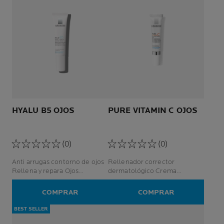
HYALU B5 OJOS
PURE VITAMIN C OJOS
(0)
(0)
Anti arrugas contorno de ojos
Rellenador corrector
Rellena y repara Ojos
dermatológico Crema
sensibles
antiarrugas intensiva Piel
sensible
COMPRAR
COMPRAR
BEST SELLER