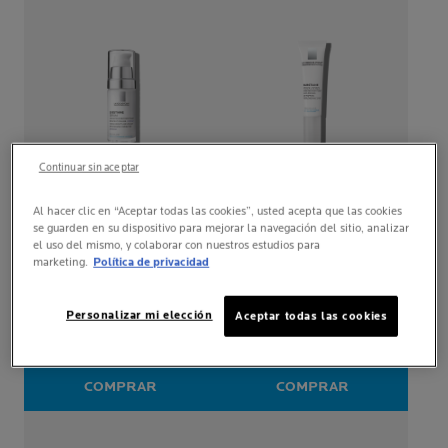
Continuar sin aceptar
Al hacer clic en “Aceptar todas las cookies”, usted acepta que las cookies
SUBSTIANE
SERUM
SUBSTIANE
OJOS
se guarden en su dispositivo para mejorar la navegación del sitio, analizar
el uso del mismo, y colaborar con nuestros estudios para
marketing.
Política de privacidad
(0)
(0)
Personalizar mi elección
Aceptar todas las cookies
Corrector reconstituyente
Anti-arrugas Cuidado
Concentrado voluminizador
reconstituyente Desinflama
anti-arrugas Piel sensible
Contorno de ojos sensible Piel
madura
COMPRAR
COMPRAR