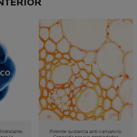
INTERIOR
CAFEÍNA
ICO
hidratante.
Potente sustancia anti-cansancio.