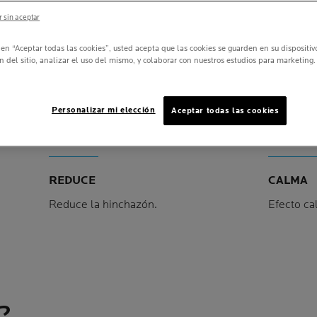
Tolerancia probada ba
 sin aceptar
c en “Aceptar todas las cookies”, usted acepta que las cookies se guarden en su dispositi
n del sitio, analizar el uso del mismo, y colaborar con nuestros estudios para marketing.
Vol
CONTENIDO
15 m
Panel siguiente
Personalizar mi elección
Aceptar todas las cookies
PROBADOS
REDUCE
CALMA
Reduce la hinchazón.
Efecto ca
?