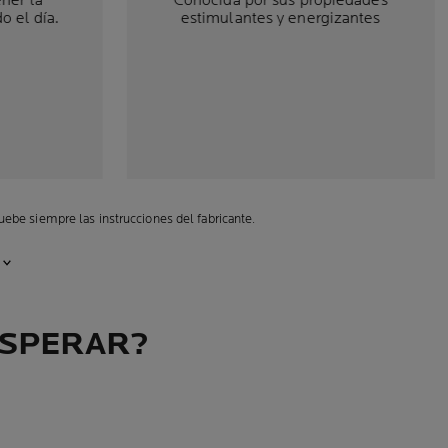
ener la
Conocida por sus propiedades
o el día.
estimulantes y energizantes
ebe siempre las instrucciones del fabricante.
ESPERAR?