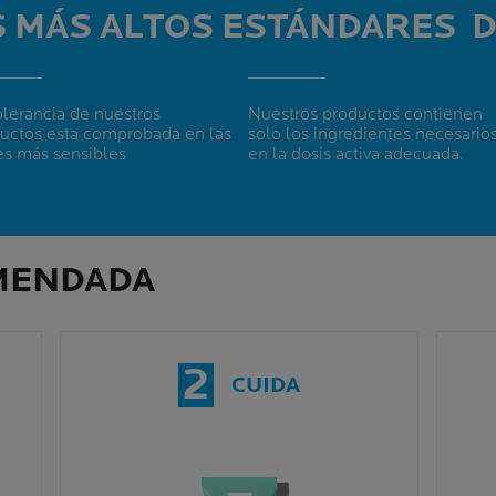
S MÁS
ALTOS ESTÁNDARES
D
olerancia de nuestros
Nuestros productos contienen
uctos esta comprobada en las
solo los ingredientes necesarios
es más sensibles
en la dosis activa adecuada.
MENDADA
2
CUIDA