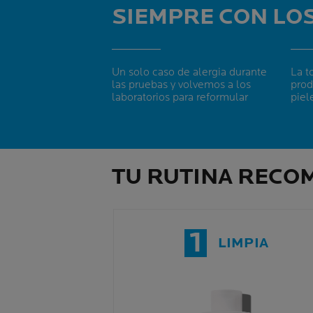
SIEMPRE CON LO
Un solo caso de alergia durante
La t
las pruebas y volvemos a los
prod
laboratorios para reformular
piel
TU RUTINA RECO
1
LIMPIA