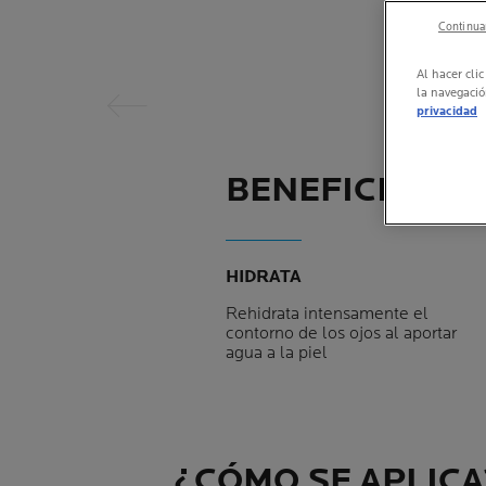
Continuar
Panel anterior
Al hacer cli
la navegació
privacidad
BENEFICIOS 
HIDRATA
Rehidrata intensamente el
contorno de los ojos al aportar
agua a la piel
¿CÓMO SE APLICA