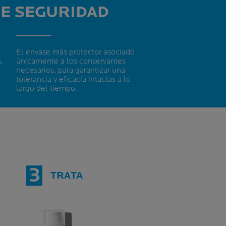
E SEGURIDAD
El envase más protector asociado
,
únicamente a los conservantes
necesarios, para garantizar una
tolerancia y eficacia intactas a lo
largo del tiempo.
3
TRATA