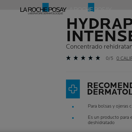
HYDRA
INTENS
Concentrado rehidratant
0/5
0 CALI
RECOMEN
DERMATOL
Para bolsas y ojeras c
Es un producto para e
deshidratado