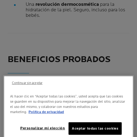
Una
revolución dermocosmética
para la
hidratación de la piel. Seguro, incluso para los
bebés.
BENEFICIOS PROBADOS
HIDRATA
Continuar sin aceptar
Intensa hidratación durante 48 horas. Repara y refuerza
Al hacer clic en “Aceptar todas las cookies”, usted acepta que las cookies
la barrera de la piel.
se guarden en su dispositivo para mejorar la navegación del sitio, analizar
el uso del mismo, y colaborar con nuestros estudios para
marketing.
Política de privacidad
CALMA LA PIEL
Personalizar mi elección
Aceptar todas las cookies
Potente acción calmante. Calma la piel y reduce la