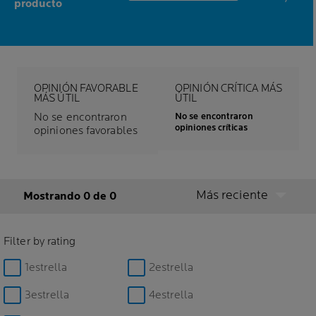
0,0 out of 5 stars
producto
OPINIÓN FAVORABLE
OPINIÓN CRÍTICA MÁS
MÁS ÚTIL
ÚTIL
No se encontraron
No se encontraron
opiniones críticas
opiniones favorables
Más reciente
Mostrando 0 de 0
Filter by rating
1estrella
2estrella
3estrella
4estrella