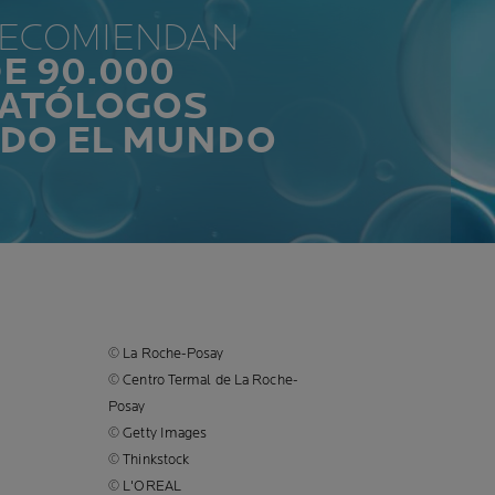
RECOMIENDAN
E 90.000
ATÓLOGOS
ODO EL MUNDO
© La Roche-Posay
© Centro Termal de La Roche-
Posay
© Getty Images
© Thinkstock
© L'OREAL