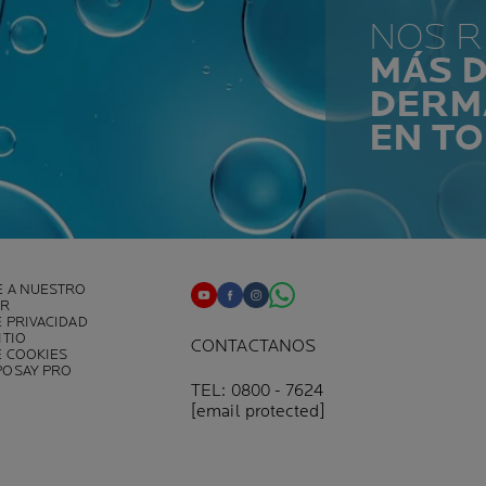
NOS 
MÁS D
DERM
EN T
E A NUESTRO
ER
E PRIVACIDAD
ITIO
CONTACTANOS
E COOKIES
POSAY PRO
TEL: 0800 - 7624
[email protected]