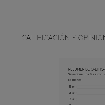
CALIFICACIÓN Y OPINI
RESUMEN DE CALIFIC
Selecciona una fila a conti
opiniones
5
★
4
★
3
★