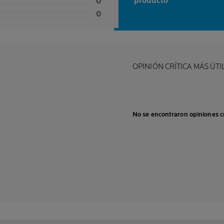
0,0 out of 5 stars
producto
0
0
OPINIÓN CRÍTICA MÁS ÚTI
No se encontraron opiniones cr