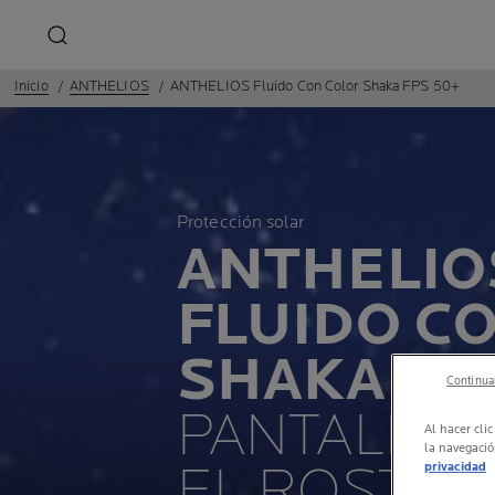
Inicio
ANTHELIOS
ANTHELIOS Fluido Con Color Shaka FPS 50+
Protección solar
ANTHELIO
FLUIDO C
SHAKA FP
Continuar
PANTALLA 
Al hacer cli
la navegació
EL ROSTRO
privacidad