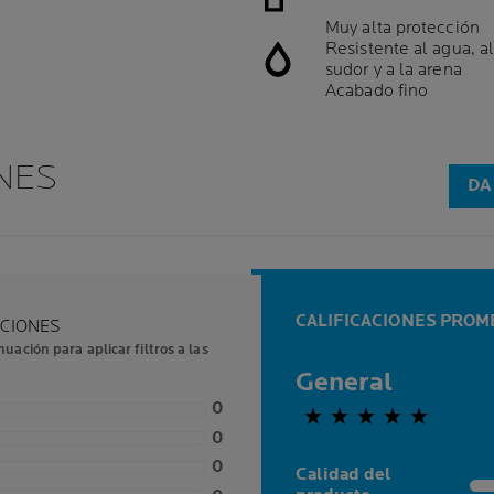
Muy alta protección
Resistente al agua, a
sudor y a la arena
Acabado fino
ONES
DA
CALIFICACIONES PROME
ACIONES
nuación para aplicar filtros a las
General
0,0 out of 5 stars
0
0
0
Calidad del