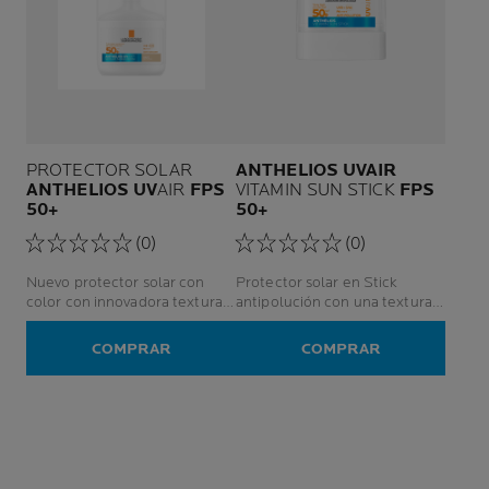
PROTECTOR SOLAR
ANTHELIOS UVAIR
ANTHELIOS UV
AIR
FPS
VITAMIN SUN STICK
FPS
50+
50+
(0)
(0)
Nuevo protector solar con
Protector solar en Stick
color con innovadora textura
antipolución con una textura
tipo sérum que es tan liviana
tan ligera como el aire y
como el aire. Ofrece una
protección UVA/UVB muy alta.
COMPRAR
COMPRAR
cobertura ligera y natura que
se funde perfectamente con
la piel.