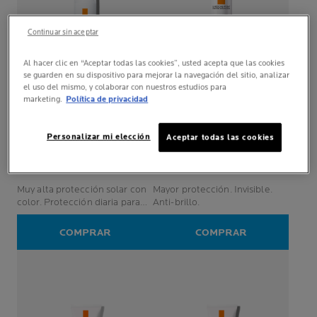
Continuar sin aceptar
Al hacer clic en “Aceptar todas las cookies”, usted acepta que las cookies
se guarden en su dispositivo para mejorar la navegación del sitio, analizar
el uso del mismo, y colaborar con nuestros estudios para
marketing.
Política de privacidad
ANTHELIOS AGE
ANTHELIOS
CORRECT
CON COLOR
BRUMA INVISIBLE SPF50
Personalizar mi elección
Aceptar todas las cookies
SPF50
(0)
(0)
Muy alta protección solar con
Mayor protección. Invisible.
color. Protección diaria para
Anti-brillo.
prevenir los signos de la edad.
COMPRAR
COMPRAR