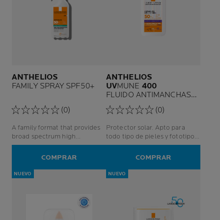
ANTHELIOS
ANTHELIOS
FAMILY SPRAY SPF50+
UV
MUNE
400
FLUIDO ANTIMANCHAS
SPF50+
(0)
(0)
A family format that provides
Protector solar. Apto para
broad spectrum high
todo tipo de pieles y fototipos.
protection (UVA, UVB) and
Protección UVA ultra-larga.
helps protects against damage
Protege y corrige desde el
COMPRAR
COMPRAR
caused by infrared and
tono desigual hasta las
pollution.
manchas oscuras.
NUEVO
NUEVO