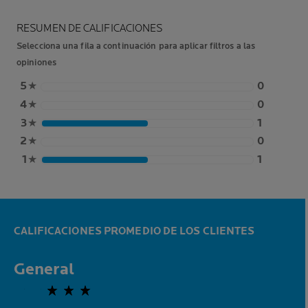
RESUMEN DE CALIFICACIONES
Selecciona una fila a continuación para aplicar filtros a las
opiniones
5
★
0
4
★
0
3
★
1
2
★
0
1
★
1
CALIFICACIONES PROMEDIO DE LOS CLIENTES
General
2,0 out of 5 stars