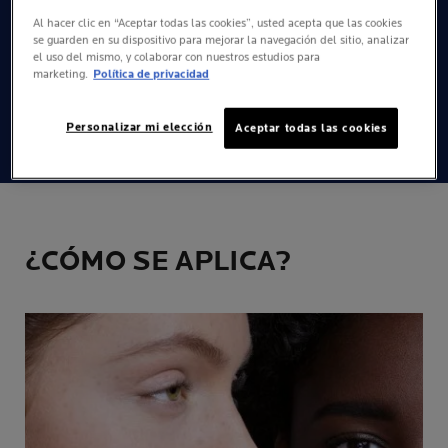
Al hacer clic en “Aceptar todas las cookies”, usted acepta que las cookies
se guarden en su dispositivo para mejorar la navegación del sitio, analizar
el uso del mismo, y colaborar con nuestros estudios para
PROTECCIÓN
marketing.
Política de privacidad
Con la tecnología CELLOX-B3 TECHTM con Mexoryl XL
diseñado para limitar el daño celular causado por los
Personalizar mi elección
Aceptar todas las cookies
rayos UVB/UVA, IR-A y la contaminación.
¿CÓMO SE APLICA?