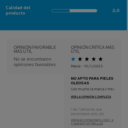
Calidad del
2,0
2,0 out of 5 stars
producto
OPINIÓN FAVORABLE
OPINIÓN CRÍTICA MÁS
MÁS ÚTIL
ÚTIL
No se encontraron
opiniones favorables
María
- 16/1/2025
NO APTO PARA PIELES
OLEOSAS
Uso mucho la marca y me gusta, per
VER LA OPINIÓN COMPLETA
1 de 1 personas que
encontraron esto útil
VER MÁS OPINIONES CON 1, 2
Y 3&NBSP;ESTRELLAS