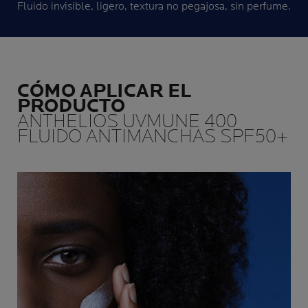
Fluido invisible, ligero, textura no pegajosa, sin perfume.
CÓMO APLICAR EL
PRODUCTO
ANTHELIOS UVMUNE 400
FLUIDO ANTIMANCHAS SPF50+