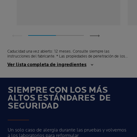
Caducidad una vez abierto: 12 meses. Consulte siempre las
instrucciones del fabricante. * Las propiedades de penetración de los
rayos UV aumentan con longitudes de onda más largas. Los rayos UV
Ver lista completa de ingredientes
más penetrantes corresponden al final del espectro UVA [380-400nm]
que llamamos UVA ultra-largos.
SIEMPRE CON LOS MÁS
ALTOS ESTÁNDARES
DE
SEGURIDAD
Un solo caso de alergia durante las pruebas y volvemos
a los laboratorios para reformular