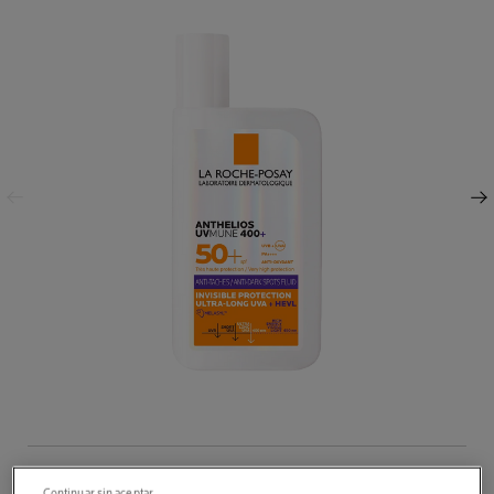
Panel anterior
Panel siguiente
Volume
CONTENIDO
50 ml
Continuar sin aceptar