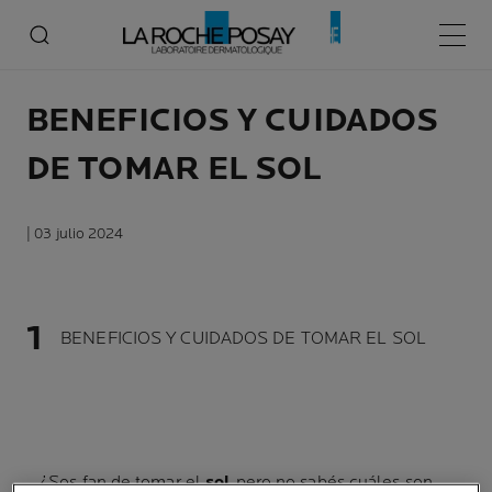
Menú p
BENEFICIOS Y CUIDADOS
DE TOMAR EL SOL
| 03 julio 2024
BENEFICIOS Y CUIDADOS DE TOMAR EL SOL
¿Sos fan de tomar el
sol
pero no sabés cuáles son