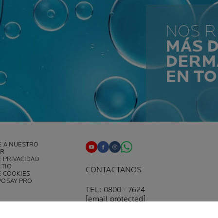
NOS 
MÁS D
DERM
EN T
E A NUESTRO
ER
E PRIVACIDAD
ITIO
CONTACTANOS
E COOKIES
POSAY PRO
TEL: 0800 - 7624
[email protected]