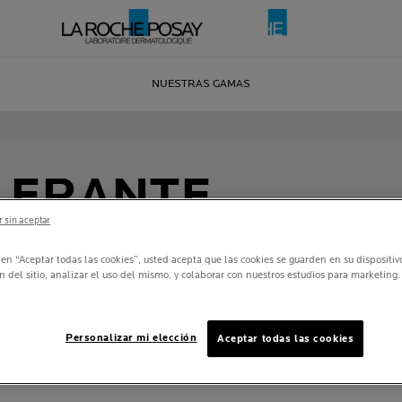
NUESTRAS GAMAS
OLERANTE
 sin aceptar
les signos de comezón: ardor, picor, enrojecimiento, tirantez, 
productos para el cuidado de la piel especialmente formulada p
utánea o preservar la barrera microbiana, la barrera invisible qu
c en “Aceptar todas las cookies”, usted acepta que las cookies se guarden en su dispositi
n del sitio, analizar el uso del mismo, y colaborar con nuestros estudios para marketing.
Personalizar mi elección
Aceptar todas las cookies