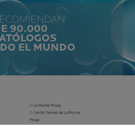
RECOMIENDAN
E 90.000
ATÓLOGOS
ODO EL MUNDO
© La Roche-Posay
© Centro Termal de La Roche-
Posay
© Getty Images
© Thinkstock