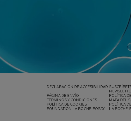
DECLARACIÓN DE ACCESIBILIDAD
SUSCRÍBET
NEWSLETT
PÁGINA DE ENVÍO
POLÍTICA D
TÉRMINOS Y CONDICIONES
MAPA DEL S
POLÍTICA DE COOKIES
POLÍTICA D
FOUNDATION LA ROCHE-POSAY
LA ROCHE-