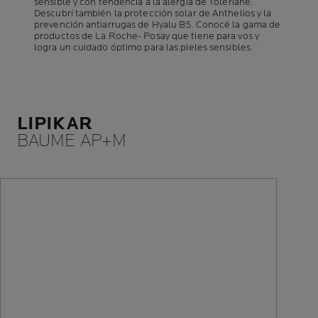
sensible y con tendencia a la alergia de Toleriane.
Descubrí también la protección solar de Anthelios y la
prevención antiarrugas de Hyalu B5. Conocé la gama de
productos de La Roche- Posay que tiene para vos y
logra un cuidado óptimo para las pieles sensibles.
LIPIKAR
BAUME AP+M