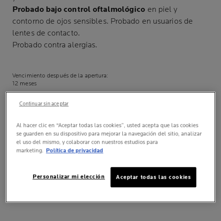
Probado bajo control oftalmológico
en piel y
contorno de ojos sensibles. Probado en usuarios de
lentes de contacto.
Probado contra alergias.
Vencimiento después de la apertura:
12 meses
Alta protección
Continuar sin aceptar
Resistente al agua,
Botella
al sudor y a la arena
Al hacer clic en “Aceptar todas las cookies”, usted acepta que las cookies
Invisible
se guarden en su dispositivo para mejorar la navegación del sitio, analizar
Rostro
el uso del mismo, y colaborar con nuestros estudios para
Adultos
Cuello
marketing.
Política de privacidad
Escote
Personalizar mi elección
Aceptar todas las cookies