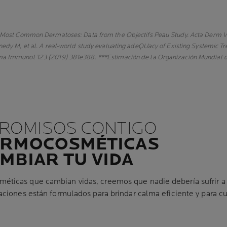
e Most Common Dermatoses: Data from the Objectifs Peau Study. Acta Derm V
nedy M, et al. A real-world study evaluating adeQUacy of Existing Systemic T
a Immunol 123 (2019) 381e388. ***Estimación de la Organización Mundial de
ROMISOS CONTIGO
ERMOCOSMÉTICAS
MBIAR TU VIDA
ticas que cambian vidas, creemos que nadie debería sufrir a 
ciones están formulados para brindar calma eficiente y para cui