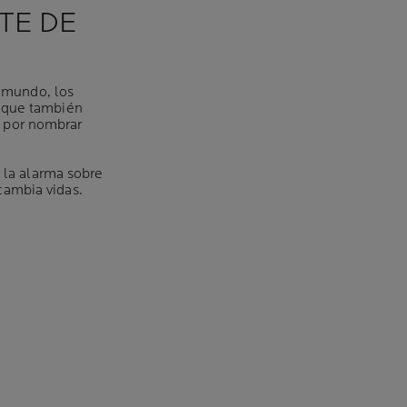
TE DE
l mundo, los
n que también
al por nombrar
 la alarma sobre
cambia vidas.