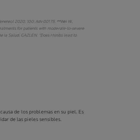
enereol 2020; 100: Adv 00175. **Wei W.,
reatments for patients with moderate-to-severe
 la Salud. GA2LEN. “Does rhinitis lead to
causa de los problemas en su piel. Es
dar de las pieles sensibles.