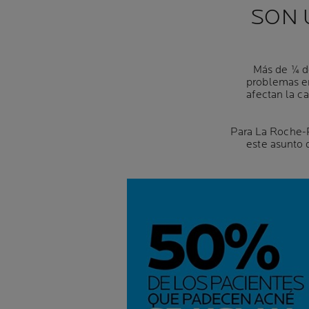
SON 
Más de ¼ de
problemas en
afectan la ca
Para La Roche-P
este asunto 