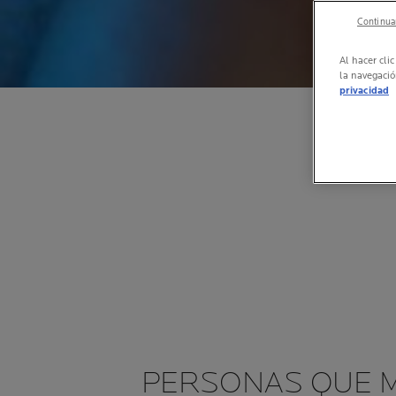
Continuar
Al hacer cli
la navegació
privacidad
ECEN CUIDADO,
LA PENA LUCHAR,
PERSONAS QUE M