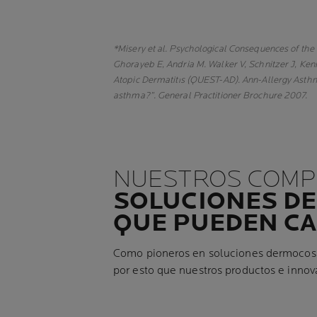
*Misery et al. Psychological Consequences of th
Ghorayeb E, Andria M. Walker V, Schnitzer J, Ken
Atopic Dermatitis (QUEST-AD). Ann-Allergy Asthm
asthma?”. General Practitioner Brochure 2007.
NUESTROS COMP
SOLUCIONES D
QUE PUEDEN CA
Como pioneros en soluciones dermocosmé
por esto que nuestros productos e innova