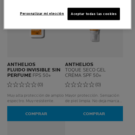
Personalizar mi elección
Aceptar todas las cookies
ANTHELIOS
ANTHELIOS
FLUIDO INVISIBLE SIN
TOQUE SECO GEL
PERFUME
FPS 50+
CREMA SPF 50+
(0)
(0)
Muy alta protección de amplio
Mayor protección. Sensación
espectro. Muy resistente.
de piel limpia. No deja marcas
blancas.
COMPRAR
COMPRAR