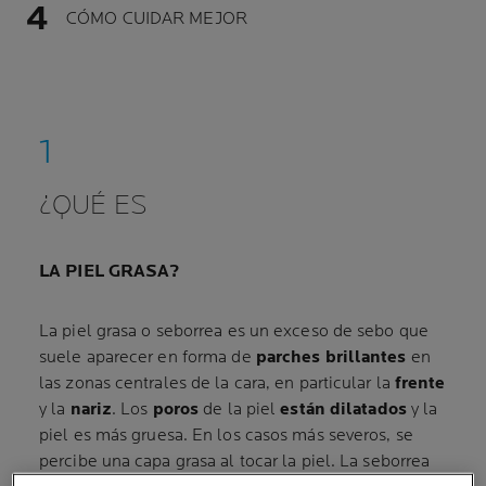
CÓMO CUIDAR MEJOR
¿QUÉ ES
LA PIEL GRASA?
La piel grasa o seborrea es un exceso de sebo que
suele aparecer en forma de
parches brillantes
en
las zonas centrales de la cara, en particular la
frente
y la
nariz
. Los
poros
de la piel
están dilatados
y la
piel es más gruesa. En los casos más severos, se
percibe una capa grasa al tocar la piel. La seborrea