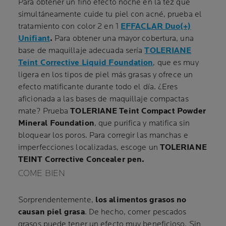
Para obtener un fino efecto noche en la tez que
simultáneamente cuide tu piel con acné, prueba el
tratamiento con color 2 en 1
EFFACLAR Duo(+)
Unifiant
.
Para obtener una mayor cobertura, una
base de maquillaje adecuada sería
TOLERIANE
Teint Corrective Liquid Foundation
, que es muy
ligera en los tipos de piel más grasas y ofrece un
efecto matificante durante todo el día. ¿Eres
aficionada a las bases de maquillaje compactas
mate? Prueba
TOLERIANE Teint Compact Powder
Mineral Foundation
, que purifica y matifica sin
bloquear los poros. Para corregir las manchas e
imperfecciones localizadas, escoge un
TOLERIANE
TEINT Corrective Concealer pen.
COME BIEN
Sorprendentemente,
los alimentos grasos no
causan piel grasa
. De hecho, comer pescados
grasos puede tener un efecto muy beneficioso. Sin