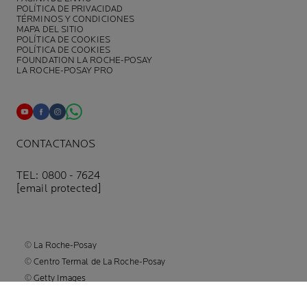
POLÍTICA DE PRIVACIDAD
TÉRMINOS Y CONDICIONES
MAPA DEL SITIO
POLÍTICA DE COOKIES
POLÍTICA DE COOKIES
FOUNDATION LA ROCHE-POSAY
LA ROCHE-POSAY PRO
CONTACTANOS
TEL: 0800 - 7624
[email protected]
© La Roche-Posay
© Centro Termal de La Roche-Posay
© Getty Images
© Thinkstock