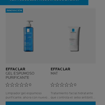
INNOVACIÓN
EFFACLAR
EFFACLAR
GEL ESPUMOSO
MAT
PURIFICANTE
0
0
Limpiador gel espumoso
Tratamiento facial hidratante
purificante, ahora con nuevo
que controla el sebo antibrillo
ingrediente activo
anti poros abiertos