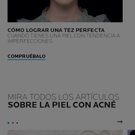
CÓMO LOGRAR UNA TEZ PERFECTA
CUANDO TIENES UNA PIEL CON TENDENCIA A
IMPERFECCIONES
COMPRUÉBALO
MIRA TODOS LOS ARTÍCULOS
SOBRE LA PIEL CON ACNÉ
Panel 