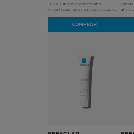
Triple cuidado corrector anti-
Limpia
imperfecciones para pieles grasas y
ahora 
acnéicas, potenciado por la ciencia del
Phylob
microbioma
del mic
COMPRAR
piel.