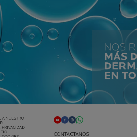
NOS 
MÁS D
DERM
EN T
E A NUESTRO
ER
E PRIVACIDAD
ITIO
CONTACTANOS
E COOKIES