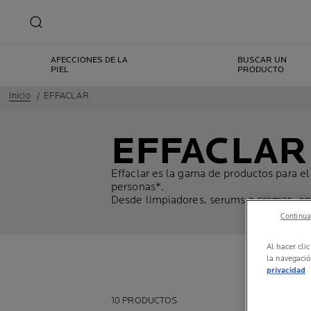
AFECCIONES DE LA
BUSCAR UN
PIEL
PRODUCTO
Inicio
EFFACLAR
EFFACLAR
Effaclar es la gama de productos para e
personas*.
Desde limpiadores, serums a cremas, enc
Continuar
Al hacer cli
la navegació
privacidad
10 PRODUCTOS