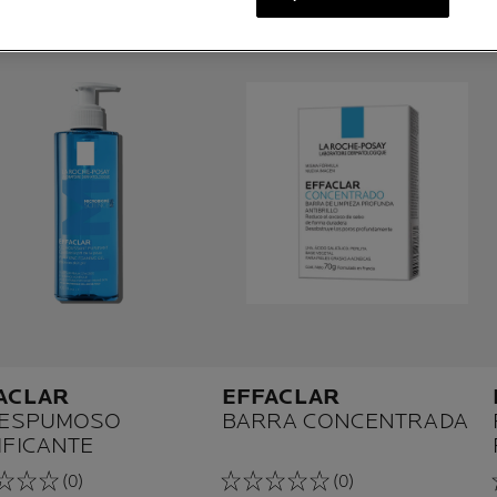
CIÓN
BEST SELLER
ACLAR
EFFACLAR
 ESPUMOSO
BARRA CONCENTRADA
IFICANTE
(0)
(0)