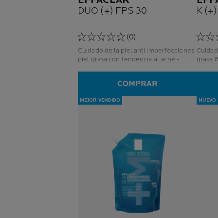
EFFACLAR
EFF
DUO (+) FPS 30
K (+)
(0)
Cuidado de la piel anti imperfecciones
Cuidad
piel grasa con tendencia al acné -
grasa 8
hombres y mujeres
anti p
COMPRAR
MEJOR VENDIDO
NUEVO