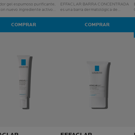
dor gel espumoso purificante,
EFFACLAR BARRA CONCENTRADA
E
con nuevo ingrediente activo
es una barra dermatológica de
ioma, potenciado por la ciencia
limpieza para pieles grasas y/o con
robioma. Equilibra el pH de la
imperfecciones. Desobstruye los poros
COMPRAR
COMPRAR
con una precisa y dirigida exfoliación,
ayuda a reducir el exceso de brillo e
impurezas en la piel al combatir la
sobreproducción de sebo