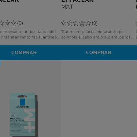
ACLAR
EFFACLAR
MAT
(0)
(0)
o renovador antioxidante piel
Tratamiento facial hidratante que
 hrs tratamiento facial antisebo
controla el sebo antibrillo anti poros
untos negros
abiertos
COMPRAR
COMPRAR