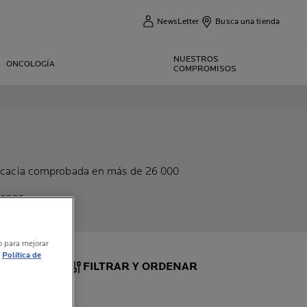
NewsLetter
Busca una tienda
NUESTROS
ONCOLOGÍA
COMPROMISOS
eficacia comprobada en más de 26 000
iones.
vo para mejorar
Política de
FILTRAR Y ORDENAR