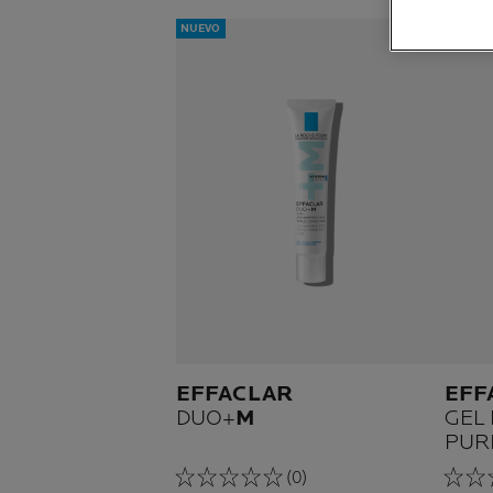
NUEVO
INNOVA
EFFACLAR
EFF
DUO+
M
GEL
PUR
(0)