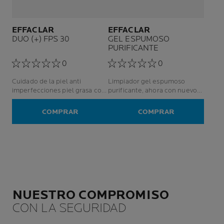
EFFACLAR
EFFACLAR
DUO (+) FPS 30
GEL ESPUMOSO
PURIFICANTE
0
0
Cuidado de la piel anti
Limpiador gel espumoso
imperfecciones piel grasa con
purificante, ahora con nuevo
tendencia al acné - hombres y
ingrediente activo
mujeres
Phylobioma, potenciado por la
COMPRAR
COMPRAR
ciencia del microbioma.
Equilibra el pH de la piel.
NUESTRO COMPROMISO
CON LA SEGURIDAD