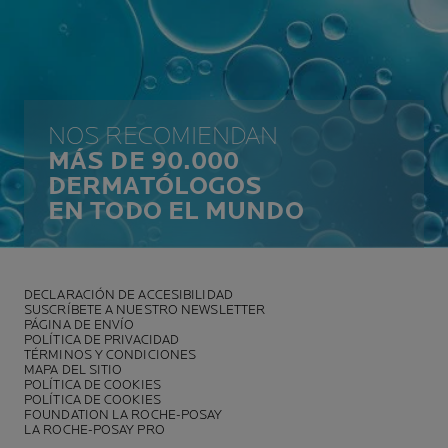
NOS RECOMIENDAN
MÁS DE 90.000
DERMATÓLOGOS
EN TODO EL MUNDO
DECLARACIÓN DE ACCESIBILIDAD
SUSCRÍBETE A NUESTRO NEWSLETTER
PÁGINA DE ENVÍO
POLÍTICA DE PRIVACIDAD
TÉRMINOS Y CONDICIONES
MAPA DEL SITIO
POLÍTICA DE COOKIES
POLÍTICA DE COOKIES
FOUNDATION LA ROCHE-POSAY
LA ROCHE-POSAY PRO