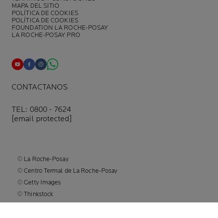
MAPA DEL SITIO
POLÍTICA DE COOKIES
POLÍTICA DE COOKIES
FOUNDATION LA ROCHE-POSAY
LA ROCHE-POSAY PRO
CONTACTANOS
TEL: 0800 - 7624
[email protected]
© La Roche-Posay
© Centro Termal de La Roche-Posay
© Getty Images
© Thinkstock
© L'OREAL