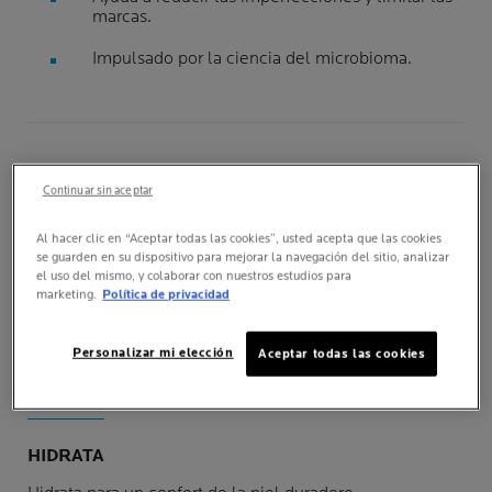
marcas.
Impulsado por la ciencia del microbioma.
Continuar sin aceptar
BENEFICIOS
COMPROBADOS
Al hacer clic en “Aceptar todas las cookies”, usted acepta que las cookies
se guarden en su dispositivo para mejorar la navegación del sitio, analizar
el uso del mismo, y colaborar con nuestros estudios para
marketing.
Política de privacidad
TODO EN UNO
Personalizar mi elección
Aceptar todas las cookies
Multi-compensante calmante y anti-imperfecciones
HIDRATA