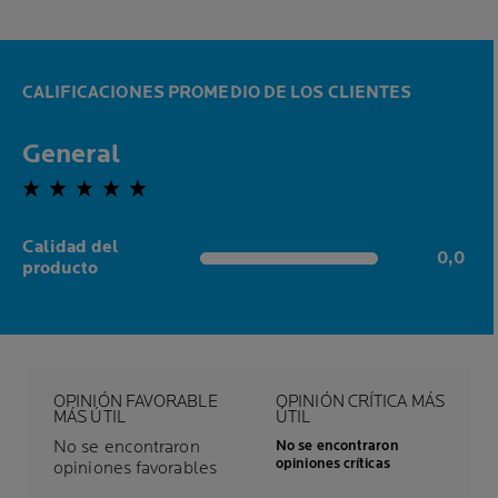
CALIFICACIONES PROMEDIO DE LOS CLIENTES
General
0,0 out of 5 stars
Calidad del
0,0
0,0 out of 5 stars
producto
OPINIÓN FAVORABLE
OPINIÓN CRÍTICA MÁS
MÁS ÚTIL
ÚTIL
No se encontraron
No se encontraron
opiniones críticas
opiniones favorables