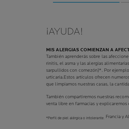
¡AYUDA!
MIS ALERGIAS COMIENZAN A AFECT
También aprenderás sobre las afecciones 
rinitis, el asma y las alergias alimentar
sarpullidos con comezón)*. Por ejemplo,
urticaria.Estos artículos ofrecen numero
que limpiamos nuestras casas, la cantid
También compartiremos nuestras recomen
venta libre en farmacias y explicaremo
Francia y A
*Perfil de piel alérgica o intolerante.