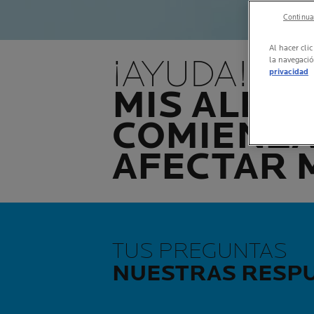
Continuar
Al hacer cli
¡AYUDA!
la navegació
privacidad
MIS ALER
COMIENZA
AFECTAR M
TUS PREGUNTAS
NUESTRAS RESP