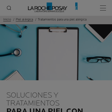
Menú p
Inicio
Piel alérgica
Tratamientos para una piel alérgica
SOLUCIONES Y
TRATAMIENTOS
PARA UNA PIEL CON