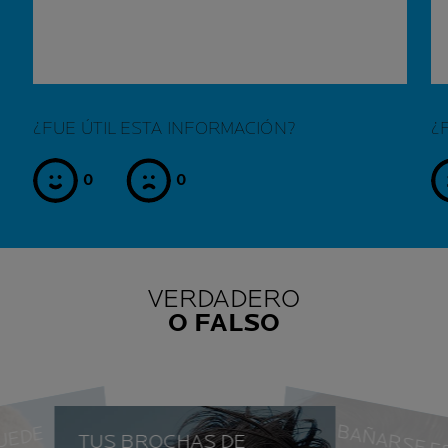
¿FUE ÚTIL ESTA INFORMACIÓN?
¿
0
0
si
no
VERDADERO
O FALSO
J
TUS BROCHAS DE