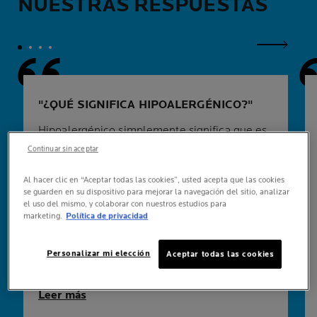
NUESTRAS RESPUESTAS
Panel si
¿QUÉ SIGNIFICA HIPOALERGÉNICO?
Hipoalergénico simplemente significa que es
poco probable que un producto (normalmente
Continuar sin aceptar
un cosmético) cause reacciones alérgicas. Sin
embargo, muchas marcas dicen ser
Al hacer clic en “Aceptar todas las cookies”, usted acepta que las cookies
se guarden en su dispositivo para mejorar la navegación del sitio, analizar
hipoalergénicas sin protocolos de prueba
el uso del mismo, y colaborar con nuestros estudios para
sólidos. TOLERIANE Ultra está probada en las
marketing.
Política de privacidad
pieles más sensibles y alérgicas y se ha
comprobado que es verdaderamente
Personalizar mi elección
Aceptar todas las cookies
hipoalergénica.
Leer más