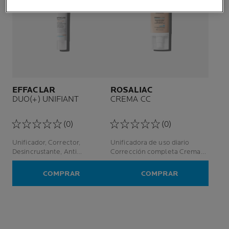
EFFACLAR
ROSALIAC
DUO(+) UNIFIANT
CREMA CC
(0)
(0)
Unificador, Corrector,
Unificadora de uso diario
Desincrustante, Anti
Corrección completa Crema
imperfecciones, Antimarcas,
para piel sensible
Anti reaparición
COMPRAR
COMPRAR