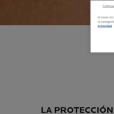
Continuar
Al hacer cli
la navegació
privacidad
LAR ES UNA
D
LA PROTECCIÓN 