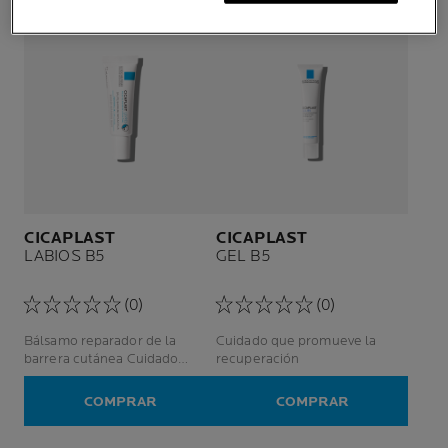
CICAPLAST
CICAPLAST
LABIOS B5
GEL B5
(0)
(0)
Bálsamo reparador de la
Cuidado que promueve la
barrera cutánea Cuidado
recuperación
hidratante Labios / zonas
irritadas
COMPRAR
COMPRAR