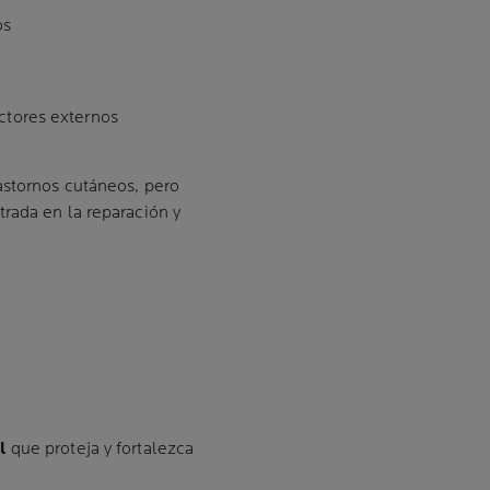
os
actores externos
astornos cutáneos, pero
rada en la reparación y
l
que proteja y fortalezca