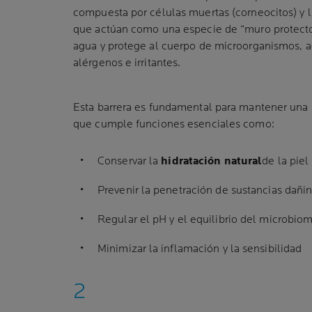
compuesta por células muertas (corneocitos) y lí
que actúan como una especie de “muro protector
agua y protege al cuerpo de microorganismos, 
alérgenos e irritantes.
Esta barrera es fundamental para mantener una
que cumple funciones esenciales como:
Conservar la
hidratación natural
de la piel
Prevenir la penetración de sustancias dañi
Regular el pH y el equilibrio del microbio
Minimizar la inflamación y la sensibilidad