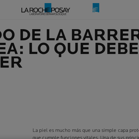
O DE LA BARRE
A: LO QUE DEB
ER
La piel es mucho más que una simple capa prote
que cumple funciones vitales. Una de sus princi