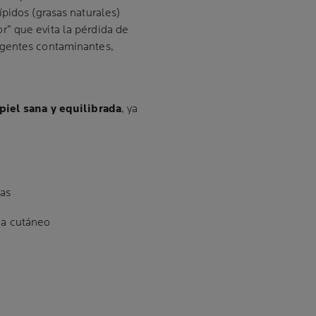
pidos (grasas naturales)
” que evita la pérdida de
agentes contaminantes,
piel sana y equilibrada
, ya
nas
ma cutáneo