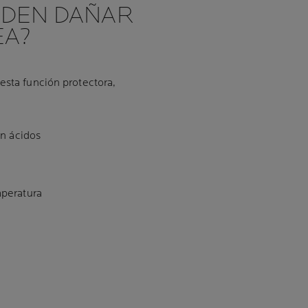
EDEN DAÑAR
EA?
esta función protectora,
on ácidos
H
peratura