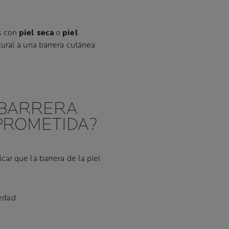
s con
piel seca
o
piel
tural a una barrera cutánea
 BARRERA
PROMETIDA?
ar que la barrera de la piel
uedad