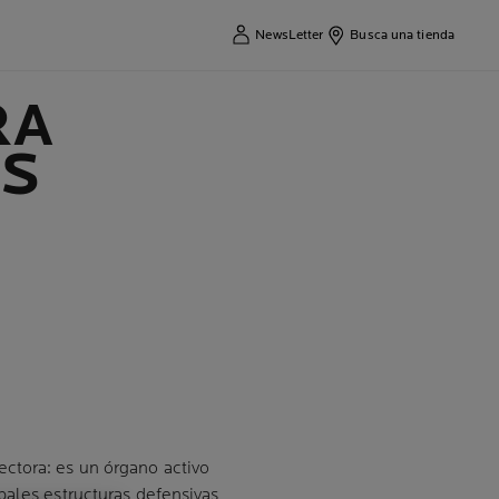
NewsLetter
Busca una tienda
RA
ES
ctora: es un órgano activo
pales estructuras defensivas