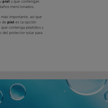
tu
piel
y que contengan
s daños mencionados.
más importante, así que
po de
piel
es la opción
um que contenga péptidos y
o del protector solar para