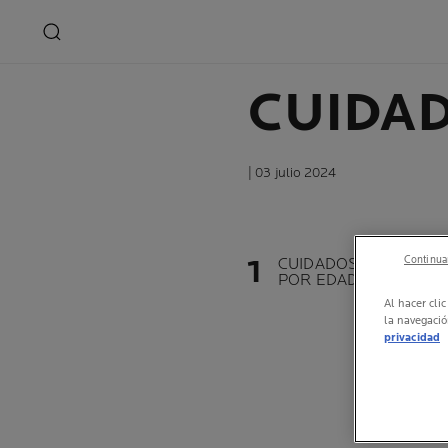
CUIDAD
| 03 julio 2024
Continuar
CUIDADOS DE LA PIEL
POR EDAD
Al hacer cli
la navegació
privacidad