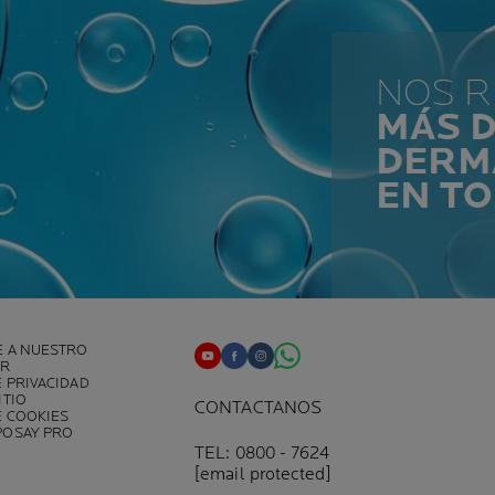
NOS 
MÁS D
DERM
EN T
E A NUESTRO
ER
E PRIVACIDAD
ITIO
CONTACTANOS
E COOKIES
POSAY PRO
TEL: 0800 - 7624
[email protected]