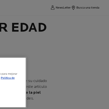
NewsLetter
Busca una tienda
OR EDAD
vo para mejorar
Política de
vida, por lo que su cuidado
 siempre, y en este artículo
ra el
cuidado de la piel
o a tus necesidades.