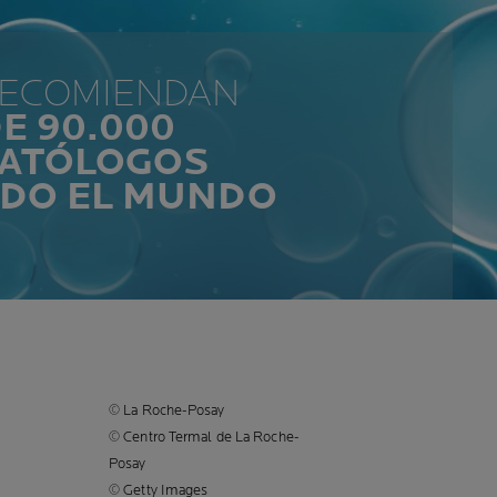
RECOMIENDAN
E 90.000
ATÓLOGOS
ODO EL MUNDO
© La Roche-Posay
© Centro Termal de La Roche-
Posay
© Getty Images