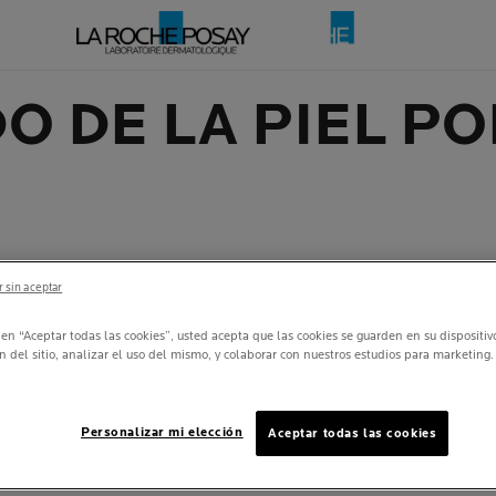
O DE LA PIEL P
 sin aceptar
c en “Aceptar todas las cookies”, usted acepta que las cookies se guarden en su dispositi
n del sitio, analizar el uso del mismo, y colaborar con nuestros estudios para marketing.
La
piel
es un órgano que te acompañará toda la 
es esencial para que vos tengás un aspecto sano
de
La Roche-Posay
te daremos algunos tips pa
Personalizar mi elección
Aceptar todas las cookies
según la edad, así podrás consentirla de acuerd