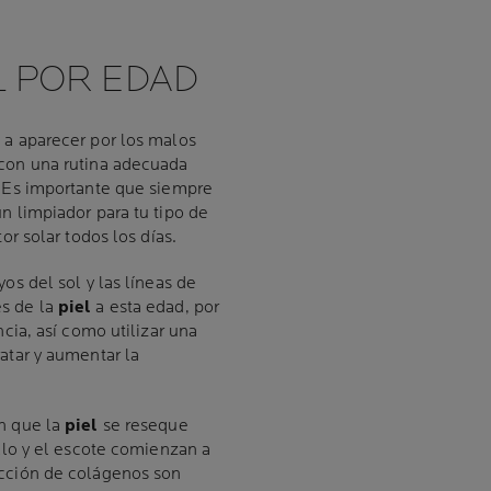
L POR EDAD
 a aparecer por los malos
 con una rutina adecuada
. Es importante que siempre
n limpiador para tu tipo de
or solar todos los días.
os del sol y las líneas de
es de la
piel
a esta edad, por
ncia, así como utilizar una
atar y aumentar la
an que la
piel
se reseque
ello y el escote comienzan a
ucción de colágenos son