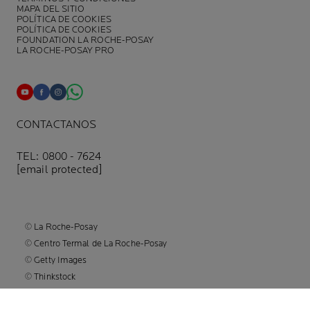
MAPA DEL SITIO
POLÍTICA DE COOKIES
POLÍTICA DE COOKIES
FOUNDATION LA ROCHE-POSAY
LA ROCHE-POSAY PRO
CONTACTANOS
TEL: 0800 - 7624
[email protected]
© La Roche-Posay
© Centro Termal de La Roche-Posay
© Getty Images
© Thinkstock
© L'OREAL