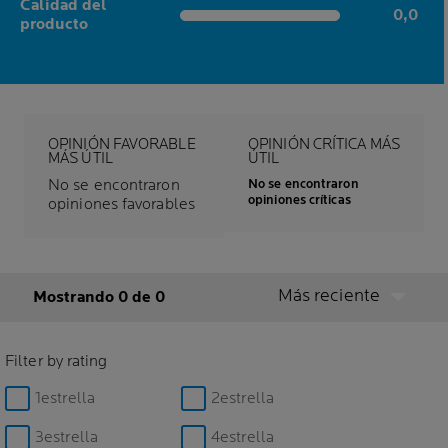
Calidad del
0,0
0,0 out of 5 stars
producto
OPINIÓN FAVORABLE
OPINIÓN CRÍTICA MÁS
MÁS ÚTIL
ÚTIL
No se encontraron
No se encontraron
opiniones críticas
opiniones favorables
Más reciente
Mostrando 0 de 0
Filter by rating
1estrella
2estrella
3estrella
4estrella