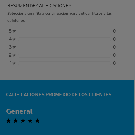
RESUMEN DE CALIFICACIONES
Selecciona una fila a continuación para aplicar filtros a las
opiniones
5
★
0
4
★
0
3
★
0
2
★
0
1
★
0
CALIFICACIONES PROMEDIO DE LOS CLIENTES
General
0,0 out of 5 stars