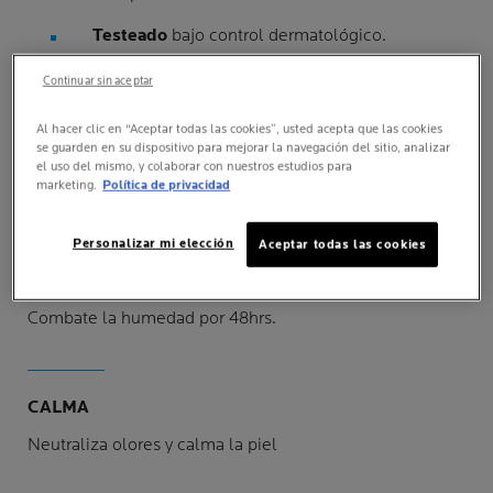
Testeado
bajo control dermatológico.
Continuar sin aceptar
Al hacer clic en “Aceptar todas las cookies”, usted acepta que las cookies
se guarden en su dispositivo para mejorar la navegación del sitio, analizar
el uso del mismo, y colaborar con nuestros estudios para
BENEFICIOS PROBADOS
marketing.
Política de privacidad
Personalizar mi elección
Aceptar todas las cookies
48 HORAS
Combate la humedad por 48hrs.
CALMA
Neutraliza olores y calma la piel