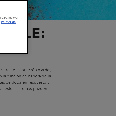
vo para mejorar
Política de
SIBLE:
r, tirantez, comezón o ardor,
 la función de barrera de la
les de dolor en respuesta a
que estos síntomas pueden