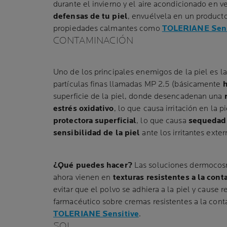
durante el invierno y el aire acondicionado en v
defensas de tu piel
, envuélvela en un product
propiedades calmantes como
TOLERIANE Sens
CONTAMINACIÓN
Uno de los principales enemigos de la piel es l
partículas finas llamadas MP 2.5 (básicamente
h
superficie de la piel, donde desencadenan una
estrés oxidativo
, lo que causa irritación en la p
protectora superficial
, lo que causa
sequedad
sensibilidad de la piel
ante los irritantes exter
¿Qué puedes hacer?
Las soluciones dermocos
ahora vienen en
texturas resistentes a la con
evitar que el polvo se adhiera a la piel y cause 
farmacéutico sobre cremas resistentes a la co
TOLERIANE Sensitive
.
SOL