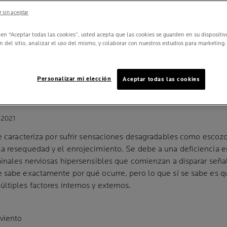
 sin aceptar
c en “Aceptar todas las cookies”, usted acepta que las cookies se guarden en su dispositi
n del sitio, analizar el uso del mismo, y colaborar con nuestros estudios para marketing.
 DE LA PIEL SEN
AS Y EXTERNAS
Personalizar mi elección
Aceptar todas las cookies
 2021
se caracteriza por sufrir sensaciones desagradables como escozo
la resequedad y el enrojecimiento. Se debe a una deficiencia en
rminales nerviosas hipersensibles que comienzan a disparar seña
e sabe exactamente por qué ocurre, pero lo que sí se sabe es 
ltiples factores internos y externos.
viento