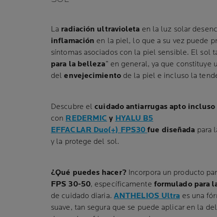
La
radiación ultravioleta
en la luz solar dese
inflamación
en la piel, lo que a su vez puede p
síntomas asociados con la piel sensible. El sol 
para la belleza
” en general, ya que constituye 
del
envejecimiento
de la piel e incluso la tend
Descubre el
cuidado antiarrugas apto incluso 
con
REDERMIC
y
HYALU B5
EFFACLAR Duo(+) FPS30
fue diseñada
para l
y la protege del sol.
¿Qué puedes hacer?
Incorpora un producto par
FPS 30-50
, específicamente
formulado para l
de cuidado diaria.
ANTHELIOS Ultra
es una fór
suave, tan segura que se puede aplicar en la del