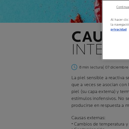
Continuar
Al hacer cli
la navegació
privacidad
CAUSAS
INTERN
8 min lectura
| 07 diciembre
La piel sensible a reactiva 
que a veces se asocian con 
piel (su capa externa) y te
estímulos inofensivos. No s
producirse en respuesta a mú
Causas externas:
• Cambios de temperatura y 