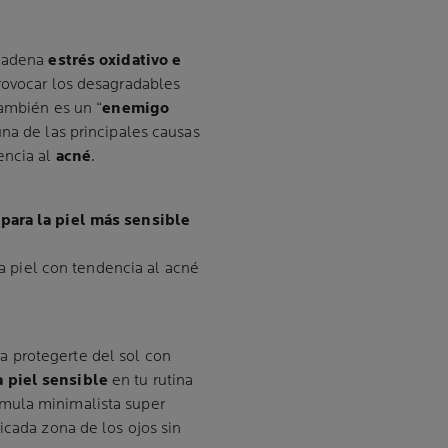
ncadena
estrés oxidativo e
rovocar los desagradables
también es un “
enemigo
una de las principales causas
encia al
acné
.
para la piel más sensible
a piel con tendencia al acné
a protegerte del sol con
a piel sensible
en tu rutina
mula minimalista super
icada zona de los ojos sin