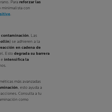
erano. Para
reforzar las
o minimalista con
itive
.
a
contaminación
. Las
ollín
) se adhieren a la
reacción en cadena de
iel. Esto
degrada su barrera
e
intensifica la
nos.
méticas más avanzadas
taminación
, esto ayuda a
reacciones. Consulta a tu
ntaminación como