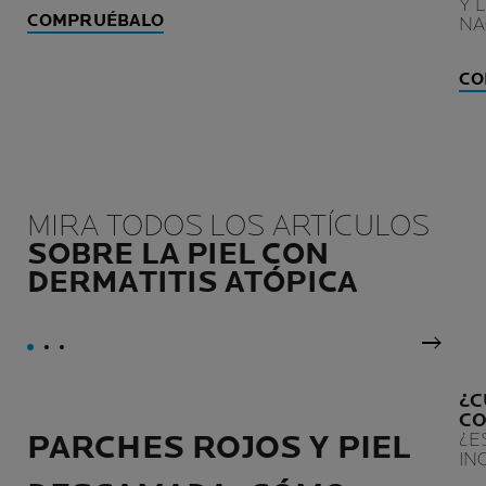
Y 
COMPRUÉBALO
NA
CO
MIRA TODOS LOS ARTÍCULOS
SOBRE LA PIEL CON
DERMATITIS ATÓPICA
Panel 
¿C
CO
PARCHES ROJOS Y PIEL
¿E
IN