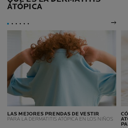
los tratamientos contra el
tiempo.
ATÓPICA
cáncer.
Panel 
LAS MEJORES PRENDAS DE VESTIR
CÓ
PARA LA DERMATITIS ATÓPICA EN LOS NIÑOS
AT
PA