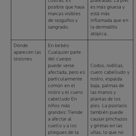
costras. Es
plateadas. La piel
posible que haya
es más gruesa y
marcas visibles
está más
de rasguños y
inflamada que en
sangrado.
la dermatitis
atópica.
Dónde
En bebés:
aparecen las
Cualquier parte
lesiones
del cuerpo
puede verse
Codos, rodillas,
afectada, pero es
cuero cabelludo y
particularmente
rostro, espalda
común en el
baja, palmas de
rostro y el cuero
las manos y
cabelludo En
plantas de los
niños más
pies. La psoriasis
grandes: Tiende
también puede
a afectar al
causar pinchazos
cuello y a los
y grietas en las
pliegues de la
uñas, lo que no