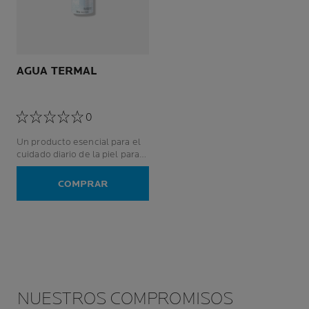
AGUA TERMAL
0
Un producto esencial para el
cuidado diario de la piel para
pieles sensibles, incluso para
las más frágiles: recién
COMPRAR
nacidos, niños, adultos,
embarazadas.
NUESTROS COMPROMISOS