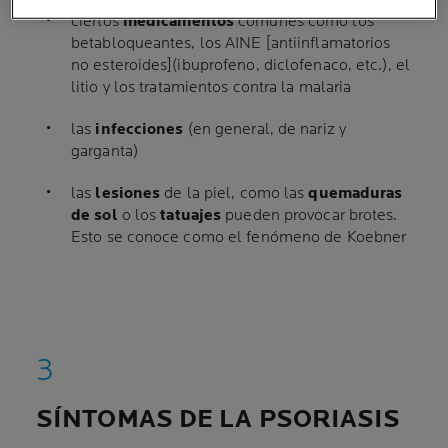
ciertos
medicamentos
comunes como los
betabloqueantes, los AINE [antiinflamatorios
no esteroides](ibuprofeno, diclofenaco, etc.), el
litio y los tratamientos contra la malaria
las
infecciones
(en general, de nariz y
garganta)
las
lesiones
de la piel, como las
quemaduras
de sol
o los
tatuajes
pueden provocar brotes.
Esto se conoce como el fenómeno de Koebner
SÍNTOMAS DE LA PSORIASIS