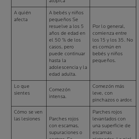
atópica
A quién
A bebés y niños
afecta
pequeños Se
resuelve a los 5
Por lo general,
años de edad en
comienza entre
el 50 % de los
los 15 y los 35. No
casos, pero
es común en
puede continuar
bebés y niños
hasta la
pequeños.
adolescencia y la
edad adulta.
Lo que
Comezón más
Comezón
sientes
leve, con
intensa.
pinchazos o ardor.
Cómo se ven
Parches rojos
las lesiones
Parches rojos
levantados con
con escamas,
una superficie de
supuraciones o
escamas