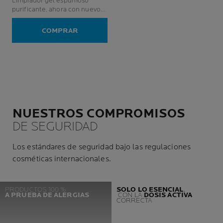
Limpiador gel espumoso
purificante, ahora con nuevo
ingrediente activo
Phylobioma, potenciado por la
COMPRAR
ciencia del microbioma.
Equilibra el pH de la piel.
NUESTROS COMPROMISOS
DE SEGURIDAD
Los estándares de seguridad bajo las regulaciones
cosméticas internacionales.
PRODUCTOS 100 %
SOLO LO ESENCIAL
,
A PRUEBA DE ALERGIAS
CON LA
DOSIS ACTIVA
CORRECTA